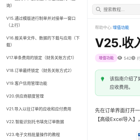
询）
V15.通过模版进行制单并对接单一窗口
（上行）
帮助中心
/
增值功能
V16.报关单文件、数据的下载与应用（下
V25.
载）
V17.单条费用的锁定（财务关账方式1）
542
约
增值功能
V18.订单最终锁定（财务关账方式2）
该指南介绍了如
V19.客户信用管理功能
应收费用。
V20.供应商额度管理
V21.导入以往订单的应收和应付费用
先在订单界面打开一
【高级Excel导入
V22.智能识别托书填充订单数据
V23.电子文档批量操作的教程